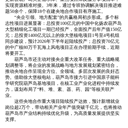
实现资源精准对接。3年来，通过专班协调解决项目推进难
题50余个，保障18个在建央地合作项目有序施工。
“央企引领、地方配套”的共赢格局初步形成。多个标
志性项目进展显著：总投资100亿元的中国中化扬农葫芦岛
大型精细化工项目一期已经投产，全面投产后年产值150亿
元；总投资1400亿元以上的徐大堡核电项目1号至4号机组
同步建设，预计2026年下半年起陆续投产；总投资70亿元
的中广核80万千瓦海上风电项目正在办理前期手续，近期
将要开工。
葫芦岛市还主动对接央企重大改革任务、重大战略规
划调整等，将企业的发展战略与地方发展规划紧密结合，
推动央地合作呈现全方位、全领域、多层次发展的良好态
势。借助徐大堡核电站，葫芦岛市接力引进中国原子能科
学研究院葫芦岛基地项目，在核工业产业化进程中持续发
力，谋划布局了“料、堆、素、器、药、园”等核关联产
业。
这些央地合作重大项目陆续投产达效，预计新增就业
岗位超2万个，带动相关产业年产值突破千亿元，也将推动
葫芦岛市产业结构持续优化升级，为高质量发展提供坚实
支撑。