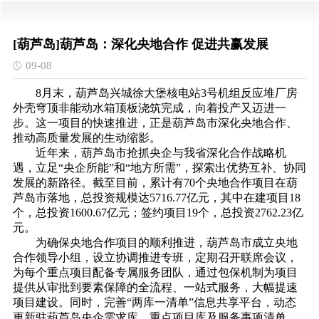
[葫芦岛]葫芦岛：深化央地合作 促进共赢发展
09-08
8月末，葫芦岛兴城徐大堡核电站3号机组反应堆厂房
外壳穹顶非能动水箱顶板浇筑完成，向着投产又迈进一
步。这一项目的快速推进，正是葫芦岛市深化央地合作、
推动高质量发展的生动缩影。
近年来，葫芦岛市抢抓央企与我省深化合作战略机
遇，立足“央企所能”和“地方所需”，探索出优势互补、协同
发展的新路径。截至目前，累计有70个央地合作项目在葫
芦岛市落地，总投资规模达5716.77亿元，其中在建项目18
个，总投资1600.67亿元；签约项目19个，总投资2762.23亿
元。
为确保央地合作项目的顺利推进，葫芦岛市成立央地
合作领导小组，设立协调推进专班，定期召开联席会议，
为每个重点项目配备专属服务团队，通过包保机制为项目
提供从审批到要素保障的全流程、一站式服务，大幅提速
项目建设。同时，完善“两库一清单”信息共享平台，动态
更新驻葫芦岛央企需求库、重点项目库及服务事项清单，