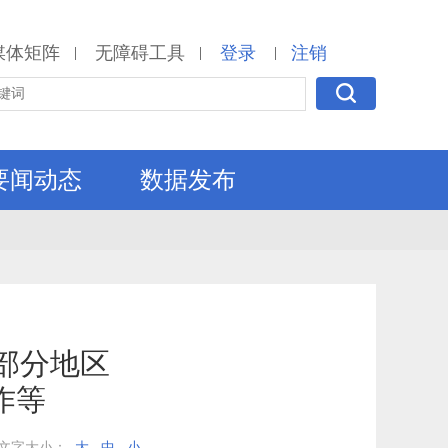
媒体矩阵
无障碍工具
登录
注销
|
|
|
要闻动态
数据发布
部分地区
作等
文字大小：
大
中
小