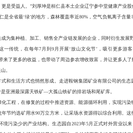
，更是受益人。”刘厚坤是桓仁县本土企业辽宁参中堂健康产业股
仁是全省最‘绿’的地方，森林覆盖率近80%，空气负氧离子含
为集种植、加工、销售全产业链发展的企业，同时衍生发展野
扬这一传统，在每年7月到9月开展‘放山文化节’，吸引更多游
业带来了更多的收益，也带动了周边参农增收致富，并让更多人了
银山。
式和生活方式也悄然形成。走进鞍钢集团矿业有限公司的生态
曾是亚洲最深露天铁矿—大孤山铁矿的排岩场和尾矿库。
工程，在修复的过程中推进资源、能源循环利用，实现污染
统年节约选矿用水90万立方米，让采场水资源得以综合利用。这
境污染少的产业结构。生态园自2023年5月正式对外营业以来