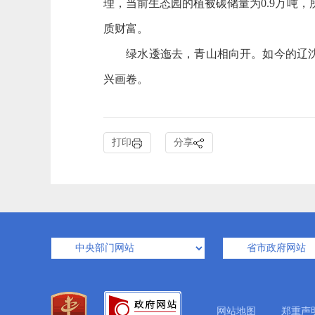
理，当前生态园的植被碳储量为0.9万吨
质财富。
绿水逶迤去，青山相向开。如今的辽沈大
兴画卷。
打印
分享
网站地图
郑重声