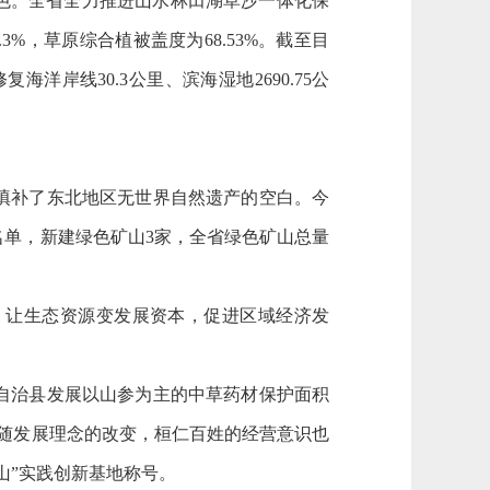
色。全省全力推进山水林田湖草沙一体化保
3%，草原综合植被盖度为68.53%。截至目
海洋岸线30.3公里、滨海湿地2690.75公
填补了东北地区无世界自然遗产的空白。今
单，新建绿色矿山3家，全省绿色矿山总量
，让生态资源变发展资本，促进区域经济发
自治县发展以山参为主的中草药材保护面积
，伴随发展理念的改变，桓仁百姓的经营意识也
山”实践创新基地称号。