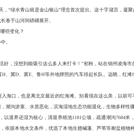
一天，“绿水青山就是金山银山”理念首次提出。这十字箴言，凝
代长卷于山河间磅礴展开。
哪些变化？
中。
好，没想到能吸引这么多人来打卡！”初秋，站在锦州凌海市
冀H、冀D、冀E、鲁H等外地牌照的汽车排起长队。远眺，红滩
海口，也是离北京最近的红海滩。别看现在这么美，以前可
缩，潮沟淤塞、水质恶化，滨海湿地生态功能退化，生物多样性
以退养还湿为核心，清退养殖池1181公顷，疏通潮沟7684米，
中，依据本地水文条件，优选了本地生翅碱蓬、芦苇等耐盐植物