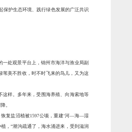
聚起保护生态环境、践行绿色发展的广泛共识
的一处观景平台上，锦州市海洋与渔业局副
绿苇美不胜收，时不时飞来的鸟儿，又为这
不这样。多年来，受围海养殖、向海索地等
骤降。
恢复盐沼植被1597公顷，重建‘河—海—湿
种植，“潮沟疏通了，海水涌进来，受到滋润