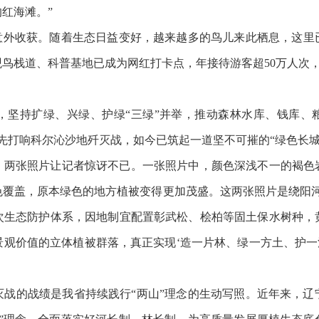
红海滩。”
外收获。随着生态日益变好，越来越多的鸟儿来此栖息，这里已成
鸟栈道、科普基地已成为网红打卡点，年接待游客超50万人次
持扩绿、兴绿、护绿“三绿”并举，推动森林水库、钱库、粮
率先打响科尔沁沙地歼灭战，如今已筑起一道坚不可摧的“绿色长城
张照片让记者惊讶不已。一张照片中，颜色深浅不一的褐色
色覆盖，原本绿色的地方植被变得更加茂盛。这两张照片是绕阳河
次生态防护体系，因地制宜配置彰武松、桧柏等固土保水树种，
观价值的立体植被群落，真正实现‘造一片林、绿一方土、护一
的战绩是我省持续践行“两山”理念的生动写照。近年来，辽