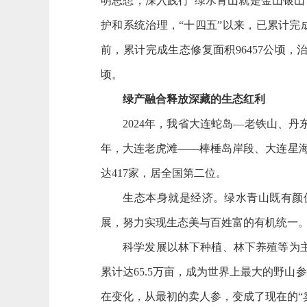
明思想，深入践行“绿水青山就是金山银
护和系统治理，“十四五”以来，已累计完成营
前，累计完成生态修复面积96457公顷，治理
顷。
绿产融合释放深藏的生态红利
2024年，我省大连蛇岛—老铁山、丹
年，大连老虎滩——棒棰岛岸段、大连星
达417家，居全国第二位。
生态本身就是经济。绿水青山既有颜值，
展，努力实现生态美与百姓富的有机统一
科学发展以林下种植、林下养殖等为主要
累计达65.5万亩，成为世界上最大的野山
在变化，从最初的卖人参，变成了现在的“