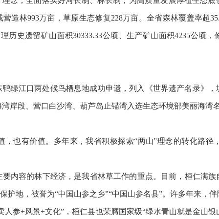
山”理念，全面落实好河长制、林长制，为高质量发展厚植生态底
造林993万亩，草原生态修复228万亩。全省森林覆盖率超35.
历史遗留矿山面积30333.33公顷、生产矿山面积4235公顷，修复
东鸭绿江口两处候鸟栖息地成功申遗，列入《世界遗产名录》，
海湾岸段、营口白沙湾、葫芦岛止锚湾入选生态环境部美丽海湾名
也有价值。多年来，我省积极探索“两山”理念的转化路径
。
内容的林下经济，是我省林草工作的重点。目前，桓仁满族
参保护地，被誉为“中国山参之乡”“中国山参名县”。许多年来
卖人参+风景+文化”，桓仁县也荣膺国家级“绿水青山就是金山银