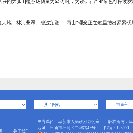
，所在的大孤山植被碳储量为6.5万吨，为铁矿石产业绿色可持续
地，林海叠翠、碧波荡漾，“两山”理念正在这里结出累累硕
主办单位：阜新市人民政府办公室 版权所有：阜
地址：阜新市细河区中华路45号 邮编：123000 Emai
明
关于我们