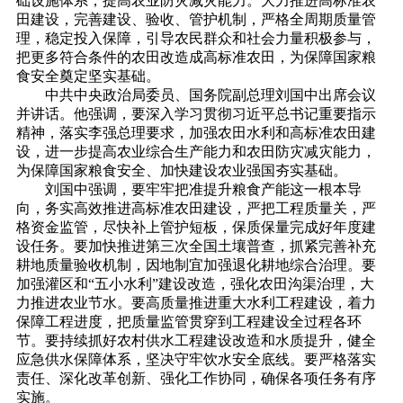
础设施体系，提高农业防灾减灾能力。大力推进高标准农
田建设，完善建设、验收、管护机制，严格全周期质量管
理，稳定投入保障，引导农民群众和社会力量积极参与，
把更多符合条件的农田改造成高标准农田，为保障国家粮
食安全奠定坚实基础。
中共中央政治局委员、国务院副总理刘国中出席会议
并讲话。他强调，要深入学习贯彻习近平总书记重要指示
精神，落实李强总理要求，加强农田水利和高标准农田建
设，进一步提高农业综合生产能力和农田防灾减灾能力，
为保障国家粮食安全、加快建设农业强国夯实基础。
刘国中强调，要牢牢把准提升粮食产能这一根本导
向，务实高效推进高标准农田建设，严把工程质量关，严
格资金监管，尽快补上管护短板，保质保量完成好年度建
设任务。要加快推进第三次全国土壤普查，抓紧完善补充
耕地质量验收机制，因地制宜加强退化耕地综合治理。要
加强灌区和“五小水利”建设改造，强化农田沟渠治理，大
力推进农业节水。要高质量推进重大水利工程建设，着力
保障工程进度，把质量监管贯穿到工程建设全过程各环
节。要持续抓好农村供水工程建设改造和水质提升，健全
应急供水保障体系，坚决守牢饮水安全底线。要严格落实
责任、深化改革创新、强化工作协同，确保各项任务有序
实施。