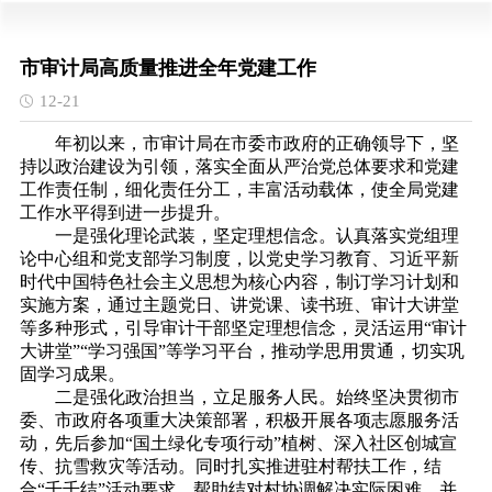
市审计局高质量推进全年党建工作
12-21
年初以来，市审计局在市委市政府的正确领导下，坚
持以政治建设为引领，落实全面从严治党总体要求和党建
工作责任制，细化责任分工，丰富活动载体，使全局党建
工作水平得到进一步提升。
一是强化理论武装，坚定理想信念。认真落实党组理
论中心组和党支部学习制度，以党史学习教育、习近平新
时代中国特色社会主义思想为核心内容，制订学习计划和
实施方案，通过主题党日、讲党课、读书班、审计大讲堂
等多种形式，引导审计干部坚定理想信念，灵活运用“审计
大讲堂”“学习强国”等学习平台，推动学思用贯通，切实巩
固学习成果。
二是强化政治担当，立足服务人民。始终坚决贯彻市
委、市政府各项重大决策部署，积极开展各项志愿服务活
动，先后参加“国土绿化专项行动”植树、深入社区创城宣
传、抗雪救灾等活动。同时扎实推进驻村帮扶工作，结
合“千千结”活动要求，帮助结对村协调解决实际困难，并