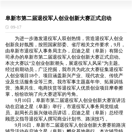
阜新市第二届退役军人创业创新大赛正式启动
09-17
为进一步激发退役军人双创热情，营造退役军人创业
创新良好氛围，按照国家部委、省厅相关文件要求，9月，
由阜新市退役军人事务局主办，启迪之星（阜新）有限公
司承办的阜新市第二届退役军人创业创新大赛正式启动。
本次大赛以“立创业创新潮头，展退役军人风采”为主题。
经过前期动员，广泛挖掘，我市共为此次大赛征集退役军
人创业项目18个。项目涵盖新兴产业、现代农业、传统产
业及生活服务业等三类。我市军事主题嘉年华、拓展训练
营、渔果共生、电商扶贫等退役军人优质创业项目摩拳擦
掌，纷纷吹响了向大赛进军的号角。
9月10日，阜新市第二届退役军人创业创新大赛宣讲活
动在启迪之星（阜新）举行，市退役军人事务局党组成
员、副局长吕振兴做动员讲话，启迪之星（阜新）总经理
顾思义指导退役军人撰写商业计划书、路演技巧 。
9月16日，阜新市二届退役军人创业创新大赛赛前路演
辅导活动在启迪之星（阜新）孵化基地举行，本次辅导特