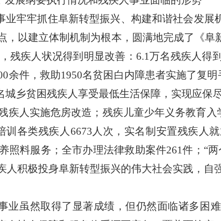
五”发展纲要执行情况和残疾人事业面临的形势
人事业牢牢抓住阜新转型振兴、构建和谐社会发展机
点，以建立体制机制为根本，圆满地完成了《阜新
项任务，残疾人状况得到明显改善：6.1万名残疾人
00余件，救助1950名贫困白内障患者实施了复明
万名城乡贫困残疾人享受最低生活保障，实现应保尽
困残疾人实施危房改造；残疾儿童少年义务教育入学
培训各类残疾人6673人次，实名制安置残疾人就
托养照料服务；全市办理法律救助案件261件；“
疾人积极投身阜新转型振兴的伟大社会实践，自
人事业虽然取得了显著成绩，但仍然面临诸多困