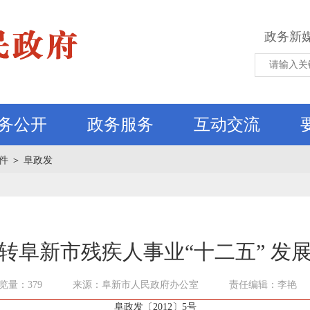
政务新
务公开
政务服务
互动交流
件
＞
阜政发
转阜新市残疾人事业“十二五” 发
览量：379
来源：阜新市人民政府办公室
责任编辑：李艳
阜政发〔2012〕5号