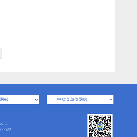
com
0022