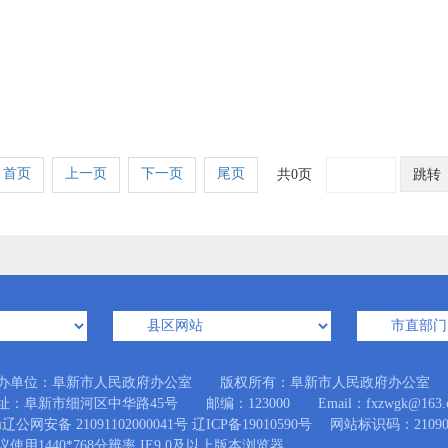
首页
上一页
下一页
尾页
共0页
跳转
办单位：阜新市人民政府办公室 版权所有：阜新市人民政府办公室
址：阜新市细河区中华路45号 邮编：123000 Email：fxzwgk@163.
辽公网安备 21091102000041号
辽ICP备19010590号
网站标识码：210900
议使用1440*768分辨率 IE9.0及以上版本浏览器