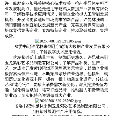
许，鼓励企业加强关键核心技术攻关，抢占半导体材料产
业发展制高点。他还走进辽宁屹鸿大数据产业发展有限公
司，了解数字技术应用情况，希望企业抢抓人工智能发展
机遇，开发出更多适应市场需求的新产品。许昆林强调，
朝阳要因地制宜加快发展新兴产业，完善支持保障措施，
培优育强龙头企业、专精特新企业，推动聚链成群、集群
成势。
省委书记许昆林来到辽宁屹鸿大数据产业发展有限公
司，了解数字技术应用情况。
喀左紫砂矿土储量丰富、制陶历史悠久。许昆林来到
玉龙紫砂艺术品制造有限公司，了解产品种类、生产工
艺，对成功开发紫砂阻燃环保墙泥表示肯定，鼓励企业积
极探索延伸产业链，不断拓展紫砂产业边界。他指出，朝
阳历史文化资源丰厚，拥有一批非物质文化遗产、传统技
艺和“老字号”，要顺应消费需求新变化，深入挖掘价值内
涵，强化科技赋能，培育打造品牌，推动融入消费新场景
新业态，切实把特色资源做成大产业。
省委书记许昆林来到玉龙紫砂艺术品制造有限公司，
了解紫砂墙泥生产应用情况。