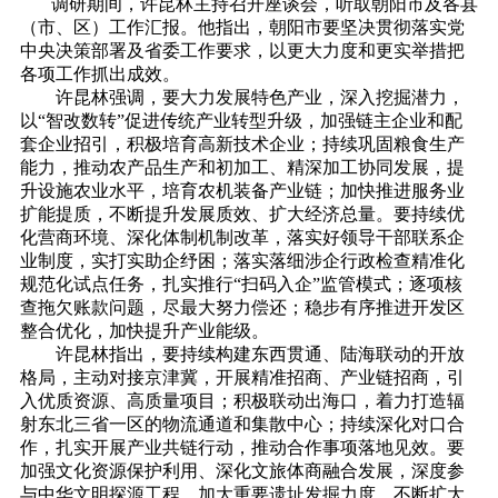
调研期间，许昆林主持召开座谈会，听取朝阳市及各县
（市、区）工作汇报。他指出，朝阳市要坚决贯彻落实党
中央决策部署及省委工作要求，以更大力度和更实举措把
各项工作抓出成效。
许昆林强调，要大力发展特色产业，深入挖掘潜力，
以“智改数转”促进传统产业转型升级，加强链主企业和配
套企业招引，积极培育高新技术企业；持续巩固粮食生产
能力，推动农产品生产和初加工、精深加工协同发展，提
升设施农业水平，培育农机装备产业链；加快推进服务业
扩能提质，不断提升发展质效、扩大经济总量。要持续优
化营商环境、深化体制机制改革，落实好领导干部联系企
业制度，实打实助企纾困；落实落细涉企行政检查精准化
规范化试点任务，扎实推行“扫码入企”监管模式；逐项核
查拖欠账款问题，尽最大努力偿还；稳步有序推进开发区
整合优化，加快提升产业能级。
许昆林指出，要持续构建东西贯通、陆海联动的开放
格局，主动对接京津冀，开展精准招商、产业链招商，引
入优质资源、高质量项目；积极联动出海口，着力打造辐
射东北三省一区的物流通道和集散中心；持续深化对口合
作，扎实开展产业共链行动，推动合作事项落地见效。要
加强文化资源保护利用、深化文旅体商融合发展，深度参
与中华文明探源工程，加大重要遗址发掘力度，不断扩大