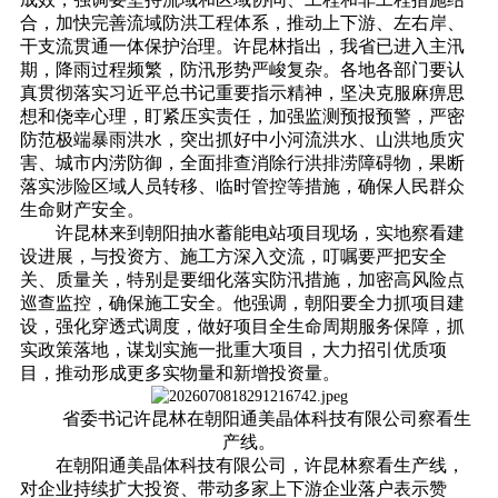
合，加快完善流域防洪工程体系，推动上下游、左右岸、
干支流贯通一体保护治理。许昆林指出，我省已进入主汛
期，降雨过程频繁，防汛形势严峻复杂。各地各部门要认
真贯彻落实习近平总书记重要指示精神，坚决克服麻痹思
想和侥幸心理，盯紧压实责任，加强监测预报预警，严密
防范极端暴雨洪水，突出抓好中小河流洪水、山洪地质灾
害、城市内涝防御，全面排查消除行洪排涝障碍物，果断
落实涉险区域人员转移、临时管控等措施，确保人民群众
生命财产安全。
许昆林来到朝阳抽水蓄能电站项目现场，实地察看建
设进展，与投资方、施工方深入交流，叮嘱要严把安全
关、质量关，特别是要细化落实防汛措施，加密高风险点
巡查监控，确保施工安全。他强调，朝阳要全力抓项目建
设，强化穿透式调度，做好项目全生命周期服务保障，抓
实政策落地，谋划实施一批重大项目，大力招引优质项
目，推动形成更多实物量和新增投资量。
省委书记许昆林在朝阳通美晶体科技有限公司察看生
产线。
在朝阳通美晶体科技有限公司，许昆林察看生产线，
对企业持续扩大投资、带动多家上下游企业落户表示赞