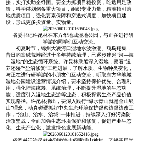
接，实打实助企纾困。要全力抓项目稳投资，吃透用足政
策，科学谋划储备重大项目，组织专业力量，精准招引落
地优质项目，强化要素保障和穿透式调度，加快项目建
设，形成更多投资量、实物量。
省委书记许昆林在东方华地城湿地公园，与正在进行研
学游的同学们互动交流。
初夏时节，锦州大凌河口湿地水波潋滟、鸥鸟翔集，
昔日的盐碱荒滩经过十多年持续治理，已逐步建起“河—海
—湿地”的生态循环系统。许昆林乘船深入湿地，察看“退
养还湿”“盐沼修复”工程进展，了解水质、生物种类变化，
与正在进行研学游的小朋友们互动交流，听取东方华地城
湿地公园建设运营情况介绍，要求坚持保护优先、合理利
用，强化陆海统筹、系统治理，不断提升湿地的生态功
能，适度引入湿地生态游等业态，积极探索生态产品价值
实现路径。许昆林指出，要深入践行“绿水青山就是金山银
山”理念，动真碰硬抓好中央生态环境保护督察边督边改工
作，“治山、治水、治城”一体推进，持续深入打好污染防
治攻坚战，全面加强生态环境保护和修复，促进产业生态
化、生态产业化，激发绿色发展新动能。
省委书记许昆林来到凌海市阎家镇山神村，了解基层党