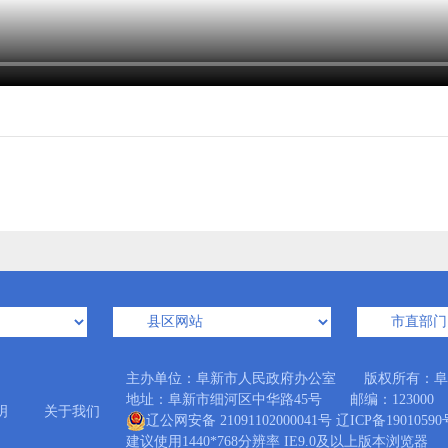
主办单位：阜新市人民政府办公室 版权所有：阜
地址：阜新市细河区中华路45号 邮编：123000 Emai
明
关于我们
辽公网安备 21091102000041号
辽ICP备19010590
建议使用1440*768分辨率 IE9.0及以上版本浏览器