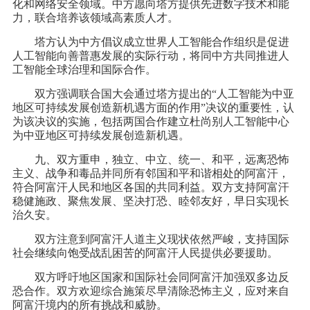
化和网络安全领域。中方愿向塔方提供先进数字技术和能
力，联合培养该领域高素质人才。
塔方认为中方倡议成立世界人工智能合作组织是促进
人工智能向善普惠发展的实际行动，将同中方共同推进人
工智能全球治理和国际合作。
双方强调联合国大会通过塔方提出的“人工智能为中亚
地区可持续发展创造新机遇方面的作用”决议的重要性，认
为该决议的实施，包括两国合作建立杜尚别人工智能中心
为中亚地区可持续发展创造新机遇。
九、双方重申，独立、中立、统一、和平，远离恐怖
主义、战争和毒品并同所有邻国和平和谐相处的阿富汗，
符合阿富汗人民和地区各国的共同利益。双方支持阿富汗
稳健施政、聚焦发展、坚决打恐、睦邻友好，早日实现长
治久安。
双方注意到阿富汗人道主义现状依然严峻，支持国际
社会继续向饱受战乱困苦的阿富汗人民提供必要援助。
双方呼吁地区国家和国际社会同阿富汗加强双多边反
恐合作。双方欢迎综合施策尽早清除恐怖主义，应对来自
阿富汗境内的所有挑战和威胁。