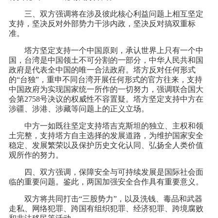
三、双方强调将在涉及彼此核心利益问题上相互坚定
支持，坚决反对外部势力干涉内政，坚决反对搞双重标
准。
塔方坚定支持一个中国原则，承认世界上只有一个中
国，台湾是中国领土不可分割的一部分，中华人民共和国
政府是代表全中国的唯一合法政府。塔方反对任何形式
的“台独”，重申不同台湾开展任何形式的官方往来，支持
中国政府为实现国家统一所作的一切努力，强调联合国大
会第2758号决议的权威性不容置疑。塔方坚定支持中方在
涉疆、涉港、涉藏等问题上的正义立场。
中方一如既往坚定支持塔吉克斯坦的独立、主权和领
土完整，支持塔方自主选择的发展道路，为维护国家安全
稳定、发展繁荣以及保护历史文化认同、弘扬全人类价值
观所作的努力。
四、双方强调，保障安全与可持续发展是国际社会面
临的重要问题。鉴此，两国加强安全合作具有重要意义。
双方将共同打击“三股势力”，以及洗钱、毒品和武器
走私、网络犯罪、跨国有组织犯罪、经济犯罪、跨境腐败