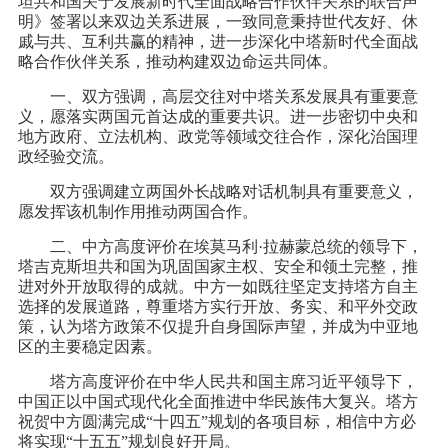
坦共和国关于发展新时代全面战略合作伙伴关系的联合声
明》签署以来双边关系进展，一致同意秉持世代友好、休
戚与共、互利共赢的精神，进一步深化中塔新时代全面战
略合作伙伴关系，推动构建双边命运共同体。
一、双方强调，高层交往对中塔关系发展具有重要意
义，愿落实两国元首达成的重要共识。进一步密切中央和
地方政府、立法机构、政党等领域交往合作，深化治国理
政经验交流。
双方强调建立两国外长战略对话机制具有重要意义，
愿发挥该机制作用推动两国合作。
二、中方高度评价在埃莫马利·拉赫蒙总统的领导下，
塔吉克斯坦共和国为巩固国家主权、安全和领土完整，推
进对外开放取得的成就。中方一如既往坚定支持塔方自主
选择的发展道路，尊重塔方实行开放、务实、和平外交政
策，认为塔方政策不仅提升自身国际声望，并成为中亚地
区的主要稳定因素。
塔方高度评价在中华人民共和国主席习近平领导下，
中国正以中国式现代化全面推进中华民族伟大复兴。塔方
祝贺中方圆满完成“十四五”规划的各项目标，相信中方必
将实现“十五五”规划良好开局。