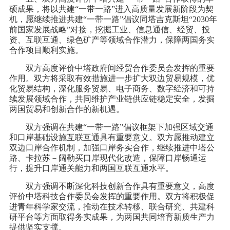
硕成果，将以共建“一带一路”进入高质量发展新阶段为契
机，愿继续推进共建“一带一路”倡议同塔吉克斯坦“2030年
前国家发展战略”对接，挖掘工业、信息通信、经贸、投
资、互联互通、绿色矿产等领域合作潜力，保障两国务实
合作项目顺利实施。
双方高度评价中塔政府间经贸合作委员会发挥的重要
作用。双方将采取有效措施进一步扩大双边贸易规模，优
化贸易结构，深化服务贸易、电子商务、数字经济和可持
续发展领域合作，共同维护产业链供应链稳定安全，发掘
两国贸易和创新合作的新机遇。
双方强调在共建“一带一路”倡议框架下加强区域交通
和口岸基础设施互联互通具有重要意义。双方愿推动建立
双边口岸合作机制，加强口岸务实合作，继续推进中塔公
路、卡拉苏－阔勒买口岸现代化改造，保障口岸畅通运
行，提升口岸通关能力和两国互联互通水平。
双方强调不断深化科技创新合作具有重要意义，高度
评价中塔科技合作委员会发挥的重要作用。双方将积极促
进青年科学家交流，推动在技术转移、联合研究、共建科
研平台等方面取得务实成果，为两国共同培育新质生产力
提供坚实支撑。