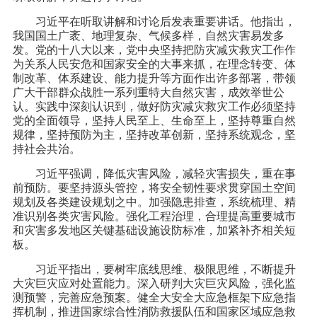
习近平在听取讲解和讨论后发表重要讲话。他指出，
我国国土广袤、地理复杂、气候多样，自然灾害易发多
发。党的十八大以来，党中央坚持把防灾减灾救灾工作作
为关系人民安危和国家安全的大事来抓，在理念转变、体
制改革、体系建设、能力提升等方面作出许多部署，带领
广大干部群众战胜一系列重特大自然灾害，成效举世公
认。实践中深刻认识到，做好防灾减灾救灾工作必须坚持
党的全面领导，坚持人民至上、生命至上，坚持尊重自然
规律，坚持预防为主，坚持改革创新，坚持系统观念，坚
持社会共治。
习近平强调，降低灾害风险，减轻灾害损失，重在事
前预防。要坚持源头管控，将安全韧性要求贯穿国土空间
规划及各类建设规划之中。加强隐患排查，系统梳理、精
准识别各类灾害风险。强化工程治理，合理提高重要城市
和灾害多发地区关键基础设施设防标准，加紧补齐相关短
板。
习近平指出，要树牢底线思维、极限思维，不断提升
大灾巨灾应对处置能力。深入研判大灾巨灾风险，强化监
测预警，完善应急预案。健全大安全大应急框架下应急指
挥机制，推进国家综合性消防救援队伍和国家区域应急救