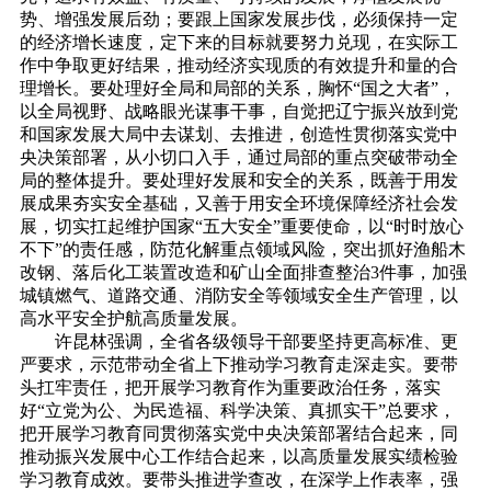
势、增强发展后劲；要跟上国家发展步伐，必须保持一定
的经济增长速度，定下来的目标就要努力兑现，在实际工
作中争取更好结果，推动经济实现质的有效提升和量的合
理增长。要处理好全局和局部的关系，胸怀“国之大者”，
以全局视野、战略眼光谋事干事，自觉把辽宁振兴放到党
和国家发展大局中去谋划、去推进，创造性贯彻落实党中
央决策部署，从小切口入手，通过局部的重点突破带动全
局的整体提升。要处理好发展和安全的关系，既善于用发
展成果夯实安全基础，又善于用安全环境保障经济社会发
展，切实扛起维护国家“五大安全”重要使命，以“时时放心
不下”的责任感，防范化解重点领域风险，突出抓好渔船木
改钢、落后化工装置改造和矿山全面排查整治3件事，加强
城镇燃气、道路交通、消防安全等领域安全生产管理，以
高水平安全护航高质量发展。
许昆林强调，全省各级领导干部要坚持更高标准、更
严要求，示范带动全省上下推动学习教育走深走实。要带
头扛牢责任，把开展学习教育作为重要政治任务，落实
好“立党为公、为民造福、科学决策、真抓实干”总要求，
把开展学习教育同贯彻落实党中央决策部署结合起来，同
推动振兴发展中心工作结合起来，以高质量发展实绩检验
学习教育成效。要带头推进学查改，在深学上作表率，强