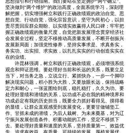
思想指引和行动指南。我们要站在坚定拥护“两个确立”、
坚决做到“两个维护”的政治高度，全面系统学习，深刻理
解把握，切实增强树立和践行正确政绩观的政治自觉、思
想自觉、行动自觉，强化宗旨意识，坚守为民初心，以担
责尽责回应群众期盼、以实绩实效赢得人民口碑；牢牢把
握正确政绩观的衡量尺度，自觉把新发展理念贯穿经济社
会发展全过程，坚定不移推动高质量发展，不断开创振兴
发展新局面；加强党性修养，坚持实事求是、求真务实，
务实功、出实招、求实效，以扎扎实实的行动创造实实在
在的业绩。
许昆林强调，树立和践行正确政绩观，必须增强系统
观念和辩证思维。要处理好当前和长远的关系，既要立足
当下，对当务之急，立说立行、紧抓快办，一步一个脚印
解决现实问题，积小胜为大胜，又要放眼长远，保持战略
定力和耐心，一张蓝图绘到底，稳扎稳打，久久为功。要
处理好显绩和潜绩的关系，以功成不必在我的精神境界和
功成必定有我的历史担当，既要全力抓好看得见、摸得着
的显绩，让群众直观感受到发展变化，更要甘做铺垫工
作、甘抓未成的潜绩，为后人栽树、为未来奠基，对为辽
宁振兴发展创造条件、积蓄动能的工作，坚定不移抓下
去。要处理好质量和速度的关系，坚持质量第一、效益优
先，追求有效益、有质量、可持续的发展，厚植发展优