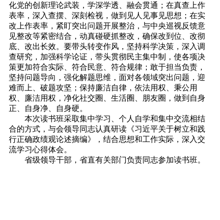
化党的创新理论武装，学深学透、融会贯通；在真查上作
表率，深入查摆、深刻检视，做到见人见事见思想；在实
改上作表率，紧盯突出问题开展整治，与中央巡视反馈意
见整改等紧密结合，动真碰硬抓整改，确保改到位、改彻
底、改出长效。要带头转变作风，坚持科学决策，深入调
查研究，加强科学论证，带头贯彻民主集中制，使各项决
策更加符合实际、符合民意、符合规律；敢于担当负责，
坚持问题导向，强化解题思维，面对各领域突出问题，迎
难而上、破题攻坚；保持廉洁自律，依法用权、秉公用
权、廉洁用权，净化社交圈、生活圈、朋友圈，做到自身
正、自身净、自身硬。
本次读书班采取集中学习、个人自学和集中交流相结
合的方式，与会领导同志认真研读《习近平关于树立和践
行正确政绩观论述摘编》，结合思想和工作实际，深入交
流学习心得体会。
省级领导干部，省直有关部门负责同志参加读书班。