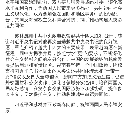
水平和国家治理能力。双方要加强发展战略对接，深化高
水平互利合作，为两国人民带来更多福祉，共同迈向社会
主义现代化。双方要加强在国际和地区事务中的协调配
合，共同反对霸权主义和阵营对抗，携手推动构建人类命
运共同体。
苏林感谢中共中央致电祝贺越共十四大胜利召开，感
谢习近平总书记对他再次当选越共中央总书记的良好祝
愿，重点介绍了越共十四大的主要成果，表示越南愿在新
征程上同中方携手并肩，按照“六个更”的要求，不断深化
社会主义邻邦之间的友好合作。中国的发展始终为越南发
展提供启迪和宝贵经验。越南将坚持一个中国政策，继续
支持习近平总书记提出的人类命运共同体理念和“一带一
路”倡议以及四大全球倡议，愿同中方加强政治互信，促进
外交国防和公安协作，深化各领域务实合作，培育两国人
民友好感情，在复杂多变的国际形势下加强协调，提倡多
边主义，反对保护主义，推动构建越中命运共同体。
习近平和苏林并互致新春问候，祝福两国人民幸福安
康。