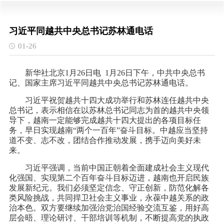
习近平同越共中央总书记苏林通电话
01-26
新华社北京1月26日电 1月26日下午，中共中央总书
记、国家主席习近平同越共中央总书记苏林通电话。
习近平祝贺越共十四大成功举行和苏林连任越共中央
总书记，表示相信在以苏林总书记同志为首的越共中央领
导下，越南一定能够完成越共十四大提出的各项目标任
务，早日实现越南“两个一百年”奋斗目标。中越应当坚持
道不变、志不改，团结合作推动发展，携手迈向美好未
来。
习近平强调，当前中国正朝着全面建成社会主义现代
化强国、实现第二个百年奋斗目标迈进，越南也开启民族
发展新纪元。我们必须坚定信念、守正创新，防范化解各
类风险挑战，共同捍卫社会主义事业，永葆中越关系的政
治本色。双方要继续加强治党治国经验交流互鉴，用好高
层会晤、理论研讨、干部培训等机制，不断提高党的执政