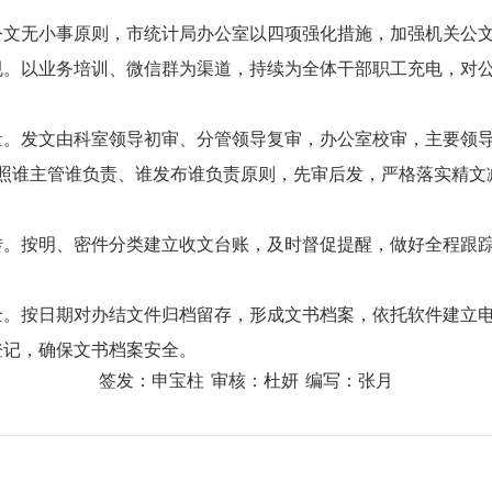
公文无小事原则，市统计局办公室以四项强化措施，加强机关公
规。
以业务培训、微信群为渠道，持续为全体干部职工充电，对
量。
发文由科室领导初审、分管领导复审，办公室校审，主要领
，按照谁主管谁负责、谁发布谁负责原则，先审后发，严格落实精
转。
按明、密件分类建立收文台账，及时督促提醒，做好全程跟
全。
按日期对办结文件归档留存，形成文书档案，依托软件建立
登记，确保文书档案安全。
签发：申宝柱
审核：杜妍
编写：张月