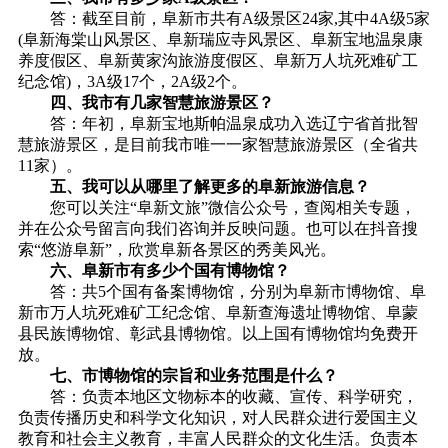
答：截至目前，阜新市共有A级景区24家,其中4A级5家
(阜新海棠山风景区、阜新瑞应寺风景区、阜新宝地温泉康
养度假区、阜新黄家沟旅游度假区、阜新万人坑死难矿工
纪念馆)，3A级17个，2A级2个。
四、我市有几家智慧旅游景区？
答：年初，阜新宝地斯帕温泉成功入选辽宁省首批智
慧旅游景区，是目前我市唯一一家智慧旅游景区（全省共
11家）。
五、我可以从哪里了解更多的阜新旅游信息？
您可以关注“阜新文旅”微信公众号，查阅相关专题，
并在公众号留言向我们咨询并反映问题。也可以在抖音搜
索“悠游阜新”，欣赏阜新各景区的秀美风光。
六、阜新市有多少个国有博物馆？
答：共5个国有备案博物馆，分别为阜新市博物馆、阜
新市万人坑死难矿工纪念馆、阜新查海遗址博物馆、阜蒙
县民族博物馆、彰武县博物馆。以上国有博物馆均免费开
放。
七、市博物馆的宗旨和业务范围是什么？
答：负责本地区文物标本的收藏、宣传、科学研究，
负责传播历史和科学文化知识，对人民群众进行爱国主义
教育和社会主义教育，丰富人民群众的文化生活。负责本