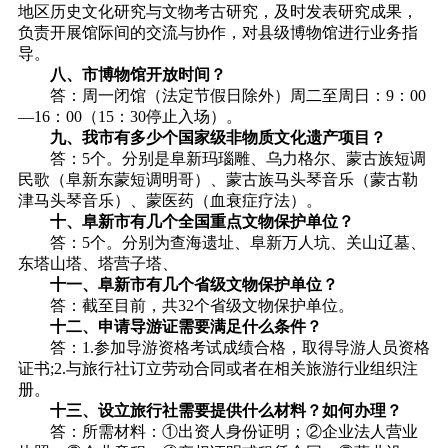
地区历史文化研究与文物考古研究，及时发表研究成果，
负责开展馆际间的交流与协作，对县级博物馆进行业务指
导。
八、市博物馆开放时间？
答：周一闭馆（法定节假日除外）周二至周日：9：00
—16：00（15：30停止入场）。
九、我市有多少个国家级非物质文化遗产项目？
答：5个。分别是阜新玛瑙雕、乌力格尔、蒙古族短调
民歌（阜新东蒙短调明哥）、蒙古族马头琴音乐（蒙古勒
津马头琴音乐）、蒙医药（血衰症疗法）。
十、阜新市有几个全国重点文物保护单位？
答：5个。分别为查海遗址、阜新万人坑、关山辽墓、
东塔山塔、塔营子塔、
十一、阜新市有几个省级文物保护单位？
答：截至目前，共32个省级文物保护单位。
十二、申请导游证需要满足什么条件？
答：1.参加导游资格考试成绩合格，取得导游人员资格
证书;2.与旅行社订立劳动合同或者在相关旅游行业组织注
册。
十三、设立旅行社需要提供什么材料？如何办理？
答：所需材料：①出资人身份证明；②企业法人营业