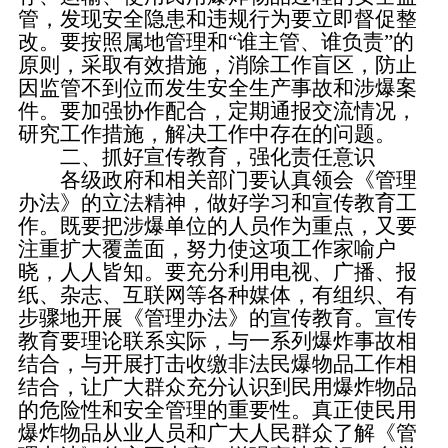
管，发现安全隐患和违规行为要立即督促整
改。要按照属地管理和
“谁主管、谁负责”的
原则，采取有效措施，消除工作盲区，防止
因监管不到位而发生安全生产事故和涉爆案
件。要加强协作配合，定期通报交流情况，
研究工作措施，解决工作中存在的问题。
二、抓好宣传教育，强化责任意识
各级政府和相关部门要认真领会《管理
办法》的立法精神，做好学习和宣传教育工
作。既要把涉爆单位的人员作为重点，又要
注重扩大覆盖面，努力使这项工作家喻户
晓，人人皆知。要充分利用电视、广播、报
纸、杂志、互联网等各种媒体，有组织、有
步骤地开展《管理办法》的宣传教育。宣传
教育要理论联系实际，与一系列爆炸事故相
结合，与开展打击收缴非法民爆物品工作相
结合，让广大群众充分认识到民用爆炸物品
的危险性和安全管理的重要性。真正使民用
爆炸物品从业人员和广大人民群众了解《管