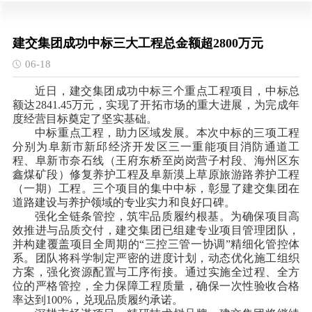
建交集团成功中标三大工程总金额超2800万元
06-18
近日，建交集团成功中标三个重点工程项目，中标总
额达
2841.45万元，实现了开拓市场的重大进展，为完成年
度经营目标奠定了坚实基础。
中标重点工程，助力区域发展。本次中标的三项工程
分别为阜新市新邱经济开发区三一重能项目消防通道工
程、阜新市奈石线（王府东桥至岗岗营子村段、海州区东
鑫煤矿段）修复养护工程及阜新漠上草原旅游路养护工程
（一期）工程。三个项目的集中中标，彰显了建交集团在
道路建设与养护领域的专业实力和良好口碑。
强化全链条管控，筑牢品质履约根基。为确保项目高
效推进与品质交付，建交集团已组建专业项目管理团队，
并构建覆盖项目全周期的“三控三管一协调”精细化管控体
系。团队将科学制定严密的进度计划，动态优化施工组织
方案，强化资源配置与工序衔接。通过实施全过程、全方
位的严格管控，全力保障工程质量，确保一次性验收合格
率达到100%，兑现品质履约承诺。