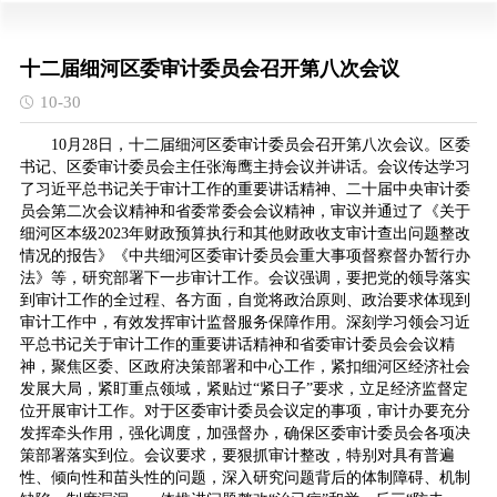
十二届细河区委审计委员会召开第八次会议
10-30
10月28日，十二届细河区委审计委员会召开第八次会议。区委
书记、区委审计委员会主任张海鹰主持会议并讲话。会议传达学习
了习近平总书记关于审计工作的重要讲话精神、二十届中央审计委
员会第二次会议精神和省委常委会会议精神，审议并通过了《关于
细河区本级2023年财政预算执行和其他财政收支审计查出问题整改
情况的报告》《中共细河区委审计委员会重大事项督察督办暂行办
法》等，研究部署下一步审计工作。会议强调，要把党的领导落实
到审计工作的全过程、各方面，自觉将政治原则、政治要求体现到
审计工作中，有效发挥审计监督服务保障作用。深刻学习领会习近
平总书记关于审计工作的重要讲话精神和省委审计委员会会议精
神，聚焦区委、区政府决策部署和中心工作，紧扣细河区经济社会
发展大局，紧盯重点领域，紧贴过“紧日子”要求，立足经济监督定
位开展审计工作。对于区委审计委员会议定的事项，审计办要充分
发挥牵头作用，强化调度，加强督办，确保区委审计委员会各项决
策部署落实到位。会议要求，要狠抓审计整改，特别对具有普遍
性、倾向性和苗头性的问题，深入研究问题背后的体制障碍、机制