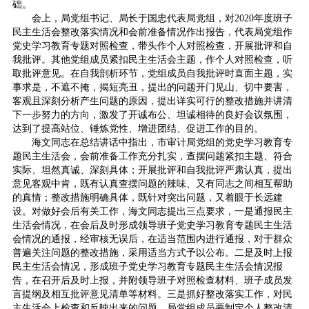
础。
会上，局党组书记、局长于国忠代表局党组，对2020年度班子
民主生活会整改落实情况和会前准备情况作出报告，代表局党组作
党史学习教育专题对照检查，带头作个人对照检查，开展批评和自
我批评。其他党组成员紧扣民主生活会主题，作个人对照检查，听
取批评意见。在自我剖析环节，党组成员自我批评时直面主题，实
事求是，不遮不掩，揭短亮丑，提出的问题开门见山、切中要害，
客观且深刻分析产生问题的原因，提出详实可行的整改措施并讲清
下一步努力的方向，激发了开诚布公、坦诚相待的良好会议氛围，
达到了提高站位、锤炼党性、增进团结、促进工作的目的。
海文同志在总结讲话中指出，市审计局党组的党史学习教育专
题民主生活会，会前准备工作充分扎实，查摆问题紧扣主题、符合
实际、坦然真诚、深刻具体；开展批评和自我批评严肃认真，提出
意见客观中肯，既有认真查摆问题的辣味、又有同志之间相互帮助
的真情；整改措施明确具体，既针对突出问题，又着眼于长远建
设。对做好会后有关工作，海文同志提出三点要求，一是通报民主
生活会情况，在会后及时形成领导班子党史学习教育专题民主生活
会情况的通报，经审核无误后，在适当范围内进行通报，对于群众
普遍关注问题的整改措施，采用适当方式予以公布。二是及时上报
民主生活会情况，形成班子党史学习教育专题民主生活会情况报
告，在召开后及时上报，并附领导班子对照检查材料、班子成员发
言提纲及相互批评意见清单等材料。三是抓好整改落实工作，对民
主生活会上检查和反映出来的问题，局党组成员要制定个人整改清