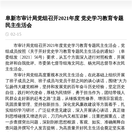
阜新市审计局党组召开2021年度 党史学习教育专题
民主生活会
02-15
市审计局党组召开2021年度党史学习教育专题民主生活会，党
组成员按照《关于开好党史学习教育专题民主生活会的通知》（阜
委组发〔2021〕56号）要求，从五个方面深入进行对照检查，开展
批评和自我批评。市委第七督导组海文同志、杨光同志督导本次民
主生活会。
市审计局党组高度重视本次民主生活会，在此基础上组织开展
了班子成员之间、班子成员与党员干部之间的谈心谈话，围绕“大力
弘扬伟大建党精神，坚持和发展党的百年奋斗历史经验，坚定历史
自信，践行时代使命，厚植为民情怀，勇于担当作为，团结带领人
民群众走好新的赶考之路”主题，从锤炼党性修养、增强宗旨观念、
巩固质量管理、坚持创新担当、深化党风廉政建设等方面着手，扎
实组织学习研讨，广泛征求意见建议，深入开展谈心谈话，真正做
到思维碰撞又增进共识，刀刃向内又相互谅解，注重把握重点，进
一步查摆突出问题，深刻剖析思想根源，客观、如实、准确阐释自
查问题并撰写个人发言提纲，为高质量开好民主生活会奠定坚实基