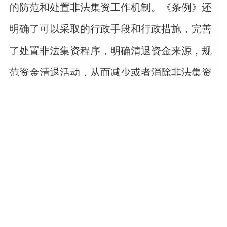
的防范和处置非法集资工作机制。《条例》还
明确了可以采取的行政手段和行政措施，完善
了处置非法集资程序，明确清退资金来源，规
范资金清退活动，从而减少或者消除非法集资
给社会公众财产带来的不利影响。化解金融风
险可以有效避免社会公众财产的不当流失，其
必然成为维护公众财产利益不可或缺的有效手
段。
三、挽回社会公众经济损失，处置非法集
资是不能缺席的有力措施
《条例》特别重视处置非法集资过程中的