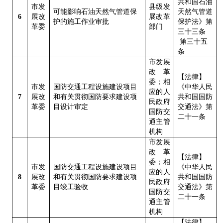
共和国石油
市发
县级发
可能影响石油天然气管道保
天然气管道
6
展改
展改革
护的施工作业审批
保护法》第
革委
部门
三十三条
第三十五
条
市发展
改革
【法律】
委；相
市发
国防交通工程设施建设项目
《中华人民
应的人
7
展改
和有关贯彻国防要求建设项
共和国国防
民政府
革委
目设计审定
交通法》第
国防交
二十一条
通主管
机构
市发展
改革
【法律】
委；相
市发
国防交通工程设施建设项目
《中华人民
应的人
8
展改
和有关贯彻国防要求建设项
共和国国防
民政府
革委
目竣工验收
交通法》第
国防交
二十一条
通主管
机构
【法律】