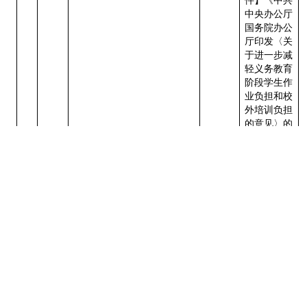
件】《中共
中央办公厅
国务院办公
厅印发〈关
于进一步减
轻义务教育
阶段学生作
业负担和校
外培训负担
的意见〉的
通知》
【法律】
从事文艺、体育等专业训练
《中华人民
市教
县级教
12
的社会组织自行实施义务教
共和国义务
育局
育部门
育审批
教育法》第
十四条
市政府
（由市
教育局
会同公
安机
关、交
通运输