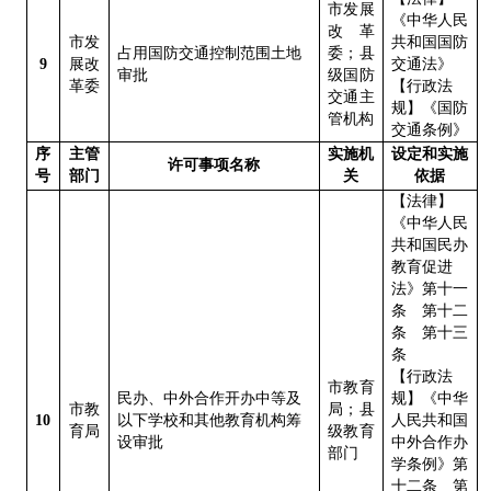
市发展
《中华人民
改革
市发
共和国国防
占用国防交通控制范围土地
委；县
9
展改
交通法》
审批
级国防
革委
【行政法
交通主
规】《国防
管机构
交通条例》
序
主管
实施机
设定和实施
许可事项名称
号
部门
关
依据
【法律】
《中华人民
共和国民办
教育促进
法》第十一
条 第十二
条 第十三
条
【行政法
市教育
民办、中外合作开办中等及
规】《中华
市教
局；县
10
以下学校和其他教育机构筹
人民共和国
育局
级教育
设审批
中外合作办
部门
学条例》第
十二条 第