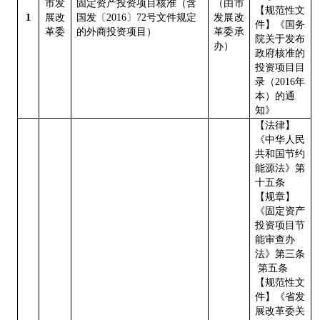
市发
固定资产投资项目核准（含
（由市
【规范性文
1
展改
国发〔
2016
〕
72
号文件规定
发展改
件】《国务
革委
的外商投资项目）
革委承
院关于发布
办）
政府核准的
投资项目目
录（
2016
年
本）的通
知》
【法律】
《中华人民
共和国节约
能源法》第
十五条
【规章】
《固定资产
投资项目节
能审查办
法》第三条
第五条
【规范性文
件】《省发
展改革委关