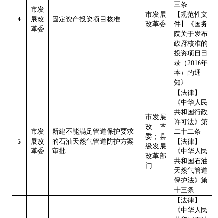
三条
市发
市发展
【规范性文
4
展改
固定资产投资项目核准
改革委
件】《国务
革委
院关于发布
政府核准的
投资项目目
录（
2016
年
本）的通
知》
【法律】
《中华人民
共和国行政
市发展
许可法》第
改革
市发
新建不能满足管道保护要求
二十二条
委；县
5
展改
的石油天然气管道防护方案
【法律】
级发展
革委
审批
《中华人民
改革部
共和国石油
门
天然气管道
保护法》第
十三条
【法律】
《中华人民