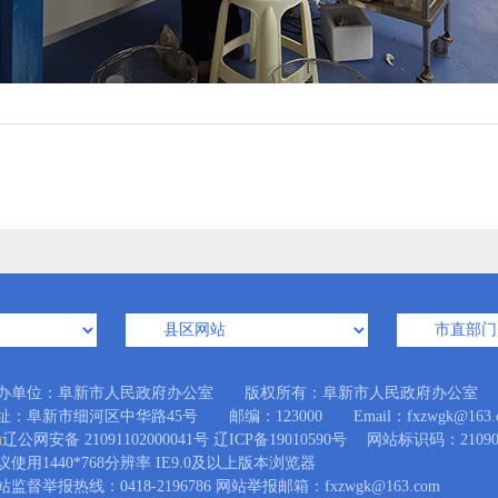
办单位：阜新市人民政府办公室 版权所有：阜新市人民政府办公室
址：阜新市细河区中华路45号 邮编：123000 Email：fxzwgk@163.
辽公网安备 21091102000041号
辽ICP备19010590号
网站标识码：210900
议使用1440*768分辨率 IE9.0及以上版本浏览器
站监督举报热线：0418-2196786 网站举报邮箱：fxzwgk@163.com