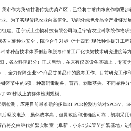
。
我
市作为我省甘薯传统优势产区，已经将甘薯由粮食作物逐步
企业。为了实现传统农业向高值化、功能化绿色食品全产业链发
功组建。
辽宁沃土生物科技有限公司
与辽宁省农业科学院作物研
我省甘薯种业安全，院企合作对标《
“十四五”现代种业提升工程
毒种薯种苗技术体系创新和脱毒种薯工厂化快繁技术研究进度等
（沈阳，省农科院部分）正式启动，在原有仪器设备基础上，专项为
0套），全力保障企业3个商品甘薯品种的脱毒工作。目前研究工作
关键环节中的6项，种薯消毒制备、育苗、剥取茎尖、不同品种
了300株以上的群体检测规模。
毒病检测，应用目前最准确的多重
RT-PCR检测方法对SPCSV
CR后凝胶电泳，虽然成本高，但灵敏度和准确度可靠，初期采
管苗将交由继代扩繁实验室（阜新，小东北试管苗扩繁基地）进