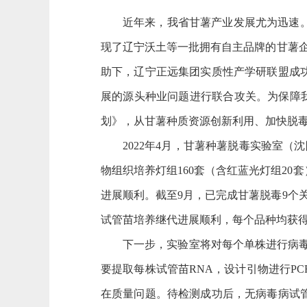
近年来，我省甘薯产业发展尤为迅速
现了
辽宁沃土等
一批拥有自主品牌的甘薯
助下，辽宁正远集团实质性产学研联盟成
展的源头种业问题进行联合攻关。为保障
划》，从甘薯种质资源创新利用、加快脱
2022年4月，甘薯种薯脱毒实验室
物组织培养灯组160套（含红蓝光灯组2
进展顺利。截至9月，已完成甘薯脱毒9个
试管苗培养继代进展顺利，每个品种均获得
下一步，实验室
将对每个单株进行病
要提取每株试管苗RNA，设计引物进行P
在质量问题。待检测成功后，无病毒病试