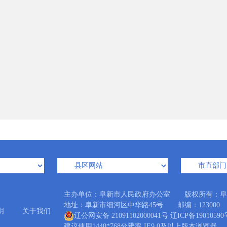
主办单位：阜新市人民政府办公室 版权所有：阜
地址：阜新市细河区中华路45号 邮编：123000 Emai
明
关于我们
辽公网安备 21091102000041号
辽ICP备19010590
建议使用1440*768分辨率 IE9.0及以上版本浏览器