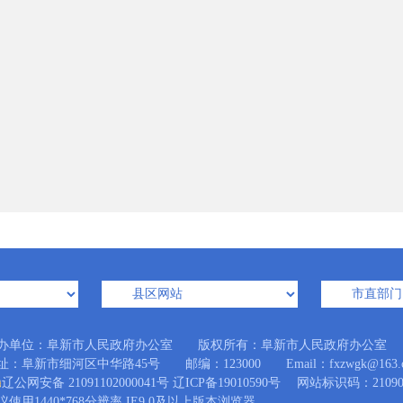
办单位：阜新市人民政府办公室 版权所有：阜新市人民政府办公室
址：阜新市细河区中华路45号 邮编：123000 Email：fxzwgk@163.
辽公网安备 21091102000041号
辽ICP备19010590号
网站标识码：210900
议使用1440*768分辨率 IE9.0及以上版本浏览器