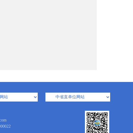
com
0022