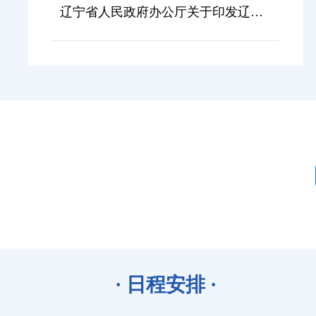
辽宁省人民政府办公厅关于印发辽宁省支持文旅产业高质量发展若干政策措施的通知
5月15日
市数据局 市税务局 市住房公积金管理中
心
· 日程安排 ·
5月18日