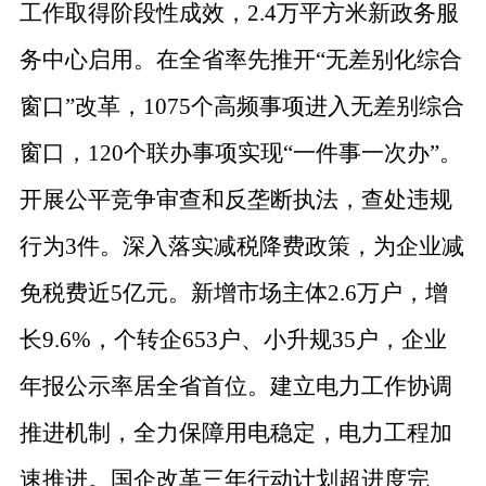
工作取得阶段性成效，
2.4
万平方米新政务服
务中心启用。在全省率先推开
“
无差别化综合
窗口
”
改革，
1075
个高频事项进入无差别综合
窗口，
120
个联办事项实现
“
一件事一次办
”
。
开展公平竞争审查和反垄断执法，查处违规
行为
3
件。深入落实减税降费政策，为企业减
免税费近
5
亿元。新增市场主体
2.6
万户，增
长
9.6%
，个转企
653
户、小升规
35
户，企业
年报公示率居全省首位。建立电力工作协调
推进机制，全力保障用电稳定，电力工程加
速推进。国企改革三年行动计划超进度完