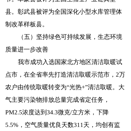
县。彰武县
被评为
全国深化小型水库管理体
制改革样板县。
（五）坚持绿色可持续发展，生态环境
质量进一步改善
我市成功入选国家北方地区清洁取暖试
点市，在全省率先打造清洁取暖示范市，
2
万
农户由传统取暖转变为
“
光热
+”
清洁取暖。大
气主要污染物排放总量完成省定任务，
PM2.5
浓度达到
34.3
微克
/
立方米，下降
5.5%
，空气质量优良天数
311
天，均创有监