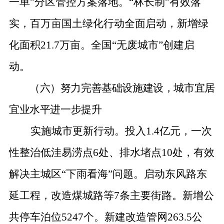
一单
”
分区管控方案落地。
“
林长制
”
有效落
实，百万亩国土绿化行动全面启动，新增绿
化面积
21.7
万亩。
全国
“
无废城市
”
创建启
动。
（六）努力完善基础设施建设，城市宜居
宜业水平进一步提升
实施城市更新行动。投入
1.4
亿元，一次
性整治低洼易涝点
6
处、排水堵点
10
处，有效
解决主城区
“
下雨看海
”
问题。启动东风路东
延工程，改造煤城路等
7
条主要街路。新增公
共停车泊位
5247
个。新建改造管网
263.5
公