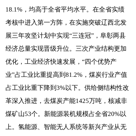
18.1%
，均高于全省平均水平。在全省实绩
考核中进入第一方阵，在实施突破辽西北发
展三年攻坚计划中实现
“
三连冠
”
，阜彰两县
经济总量实现晋级升位。三次产业结构更加
优化，工业经济快速发展，
“
四个优势产
业
”
占工业比重提高到
81.2%
，煤炭行业产值
占工业比重下降到
3%
以下。供给侧结构性改
革深入推进，去煤炭产能
1425
万吨，核减非
煤矿山
53
个。新能源装机规模占全省
20%
以
上。氢能源、智能无人系统等新兴产业从无