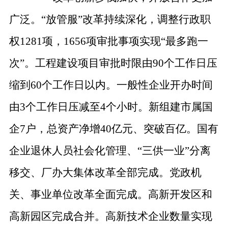
广泛。
“
放管服
”
改革持续深化，调整行政职
权
1281
项，
1656
项审批事项实现
“
最多跑一
次
”
。工程建设项目审批时限由
90
个工作日压
缩到
60
个工作日以内。一般性企业开办时间
由
3
个工作日压减至
4
个小时。
新组建市属国
企
7
户，总资产净增
40
亿元、突破百亿。国有
企业退休人员社会化管理、
“
三供一业
”
分离
移交、厂办大集体改革全部完成。党政机
关、事业单位改革全面完成。高新开发区和
高新园区完成合并。
高新技术企业数量实现