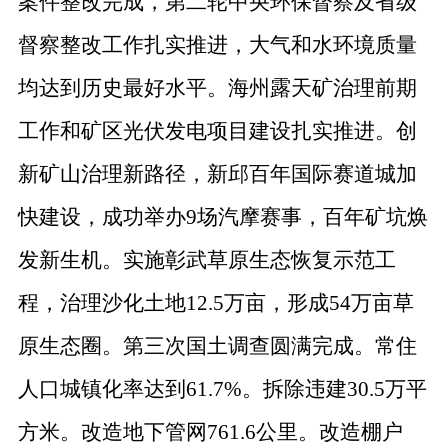
案件整改完成，第二轮中央环保督察及省级
督察整改工作扎实推进，大气和水环境质量
均达到历史最好水平。海州露天矿治理前期
工作和矿区光伏发电项目建设扎实推进。创
新矿山治理新路径，新邱百年国际赛道城加
快建设，成功举办
9
场汽摩赛事，百年矿坑焕
发新生机。实施彰武草原生态恢复示范工
程，治理沙化土地
12.5
万亩，形成
54
万亩草
原生态圈。第三次国土调查圆满完成。常住
人口城镇化率达到
61.7%
。拆除违建
30.5
万平
方米。改造地下管网
761.6
公里。改造棚户