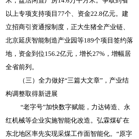
米，盘活闲置厂房
14.6
万平方米。争取到省
以上专项支持项目
77
个、资金
22.8
亿元。建
立招商引资通报制度，正大生猪全产业链、
北京延庆智能制造产业园等
189
个项目签约落
地，资金到位
156.2
亿元，增长
27%
，增幅居
全省前列。
（三）全力做好
“
三篇大文章
”
，产业结
构调整取得新进展
“
老字号
”
加快数字赋能，力达铸造、永
红机械等企业实施智能化改造。弘霖煤矿在
东北地区率先实现采煤工作面智能化。
“
原字