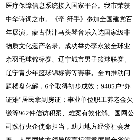
医疗保障信息系统接入国家平台。我市荣获
中华诗词之市。《牵
·
纤手》参加全国建党百
年展演。蒙古勒津马头琴音乐入选国家级非
物质文化遗产名录。成功举办李永波全球业
余羽毛球锦标赛、辽宁城市男子篮球联赛、
辽宁青少年篮球锦标赛等赛事。全面推动问
题楼盘化解，
6
个取得初步成效；
9485
户
“
办
证难
”
居民拿到房证；事业单位职工养老金欠
缴等
962
件信访积案、难案有效化解。国网公
司践行央企使命担当，助力地方经济社会发