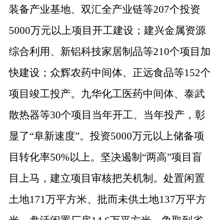
装备产业基地、双汇全产业链等
207
个投资
5000
万元以上项目开工建设；建兴金属资源
综合利用、新铝科技家居制品等
210
个项目加
快建设；众辉农药中间体、正远食品等
152
个
项目竣工投产。九华化工医药中间体、泰武
散热器等
30
个项目当年开工、当年投产，彰
显了
“
阜新速度
”
。投资
5000
万元以上储备项
目转化率
50%
以上。
坚决遏制
“
两高
”
项目盲
目上马，建立项目审核把关机制。处置闲置
土地
171
万平方米、批而未供土地
137
万平方