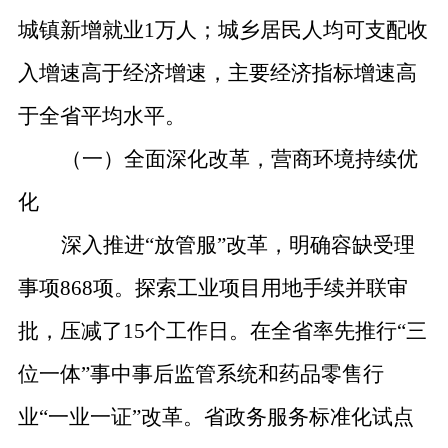
城镇新增就业
1
万人
；
城乡居民
人均可支配
收
入增速高于经济增速，主要经济指标增速高
于全省平均水平。
（一）全面深化改革，营商环境持续优
化
深入推进
“
放管服
”
改革，明确容缺受理
事项
868
项。探索工业项目用地手续并联审
批，压减了
15
个工作日。在全省率先推行
“
三
位一体
”
事中事后监管系统和药品零售行
业
“
一业一证
”
改革。省政务服务标准化试点