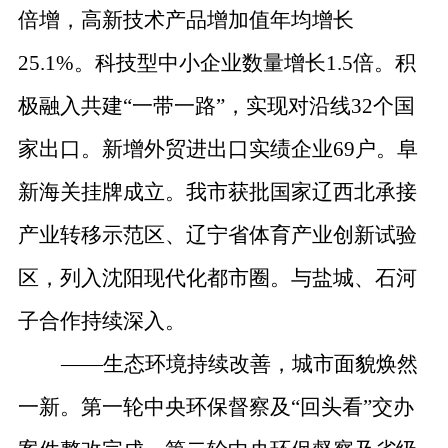
倍增，高新技术产品增加值年均增长
25.1%
。科技型中小企业数量增长
1.5
倍。积
极融入共建
“
一带一路
”
，实现对沿线
32
个国
家出口。新增外贸进出口实绩企业
69
户。阜
新海关挂牌成立。我市获批国家辽西北承接
产业转移示范区、辽宁省体育产业创新试验
区，列入沈阳现代化都市圈。与盐城、石河
子合作持续深入。
——
生态环境持续改善，城市面貌焕然
一新。
第一轮中央环保督察及
“
回头看
”
交办