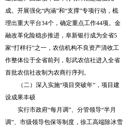
成。开展强化
“
内涵
”
和
“
支撑
”
专项行动，梳
理出重大平台
34
个，确定重点工作
44
项。金
融改革化险稳步推进，阜新银行成为全省
5
家
“
打样行
”
之一，农信机构不良资产清收工
作整体位于全省前列，彰武农信社进入全省
首批农信社改制为农商行序列。
（二）深入实施
“
项目突破年
”
，项目建
设成果丰硕
实行市政府
“
每月调
”
、分管领导
“
半月
调
”
、市级领导包保等制度，
徐工高端除冰雪