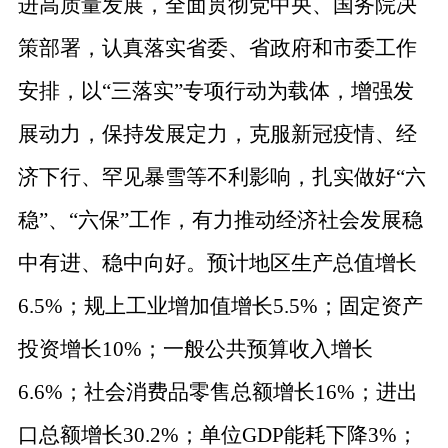
进高质量发展，全面贯彻党中央、国务院决
策部署，认真落实省委、省政府和市委工作
安排，以
“
三落实
”
专项行动为载体，增强发
展动力，保持发展定力，克服新冠疫情、经
济下行、罕见暴雪等不利影响，扎实做好
“
六
稳
”
、
“
六保
”
工作，有力推动经济社会发展稳
中有进、稳中向好。预计地区生产总值增长
6.5%
；规上工业增加值增长
5.5%
；固定资产
投资增长
10%
；一般公共预算收入增长
6.6%
；社会消费品零售总额增长
16%
；进出
口总额增长
30.2%
；
单位
GDP
能耗下降
3%
；