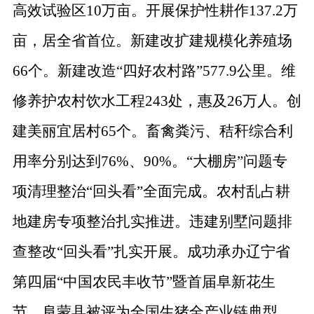
高效试验区
10
万亩。开展保护性耕作
137.2
万
亩，居全省首位。新建改扩建规模化养殖场
66
个。新建改造
“
四好农村路
”577.9
公里。维
修养护农村饮水工程
243
处，惠及
26
万人。创
建美丽宜居村
65
个。畜禽粪污、秸秆综合利
用率分别达到
76%
、
90%
。
“
大棚房
”
问题专
项清理整治
“
回头看
”
全面完成。
农村乱占耕
地建房专项整治扎实推进。违建别墅问题排
查整改
“
回头看
”
扎实开展。
成功承办辽宁省
第四届
“
中国农民丰收节
”
暨首届阜新花生
节。
阜蒙县
被评为全国生猪全产业链典型