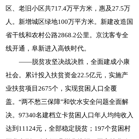
区、老旧小区共
717.4
万平方米，惠及
27.5
万
人。新增城区绿地
100
万平方米。新建改造国
省干线和农村公路
2868.2
公里。京沈客专全
线开通，阜新进入高铁时代。
——
脱贫攻坚决战决胜，全面建成小康
社会。
累计投入扶贫资金
22.5
亿元，实施产
业扶贫项目
2675
个，实现贫困人口全覆
盖。
“
两不愁三保障
”
和饮水安全问题全面解
决。
97340
名建档立卡贫困人口年人均纯收入
达到
11124
元，全部稳定脱贫；
197
个贫困村