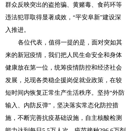
群众反
映
突出的盗抢骗、黄赌毒、食药环等
违法犯罪取得显著成效，
“
平安阜新
”
建设深
入推进。
各位代表，值得一提的是，面对突如其
来的新冠疫情，我们把人民生命安全和身体
健康放在第一位，统筹疫情防控和经济社会
发展，兑现各类稳企援岗促就业政策，在较
短时间内恢复正常生产生活秩序。坚持
“
外防
输入、内防反弹
”
，坚决落实常态化防控措
施，不断完善抗疫基础设施，自主核酸检测
能力达到每日
5.5
万人次，疫苗接种
296.6
万剂