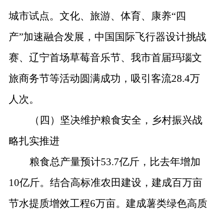
城市试点。
文化、旅游、体育、康养
“
四
产
”
加速融合发展，中国国际飞行器设计挑战
赛、
辽宁首场草莓音乐节、我市
首届玛瑙文
旅商务节等活动圆满成功，吸引客流
28.4
万
人次。
（四）坚决维护粮食安全，乡村振兴战
略扎实推进
粮食总产量预计
53.7
亿斤，比去年增加
10
亿斤。结合高标准农田建设，建成百万亩
节水提质增效工程
6
万亩。建成薯类绿色高质