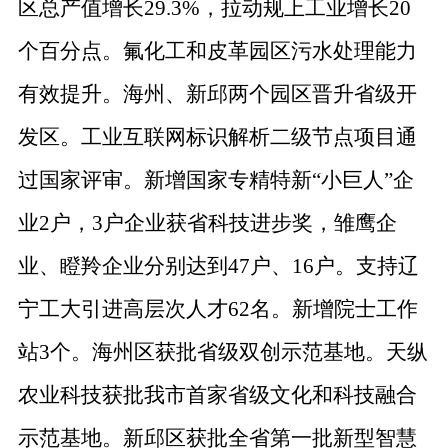
区总产值增长
29.3%
，拉动规上工业增长
20
个百分点。氟化工和皮革园区污水处理能力
有效提升。海州、新邱两个园区晋升省级开
发区。工业互联网标识解析二级节点项目通
过国家评审。新增国家专精特新
“
小巨人
”
企
业
2
户，
3
户企业获省科技进步奖，雏鹰企
业、瞪羚企业分别达到
47
户、
16
户。支持辽
宁工大引进高层次人才
62
名。
新增院士工作
站
3
个。
海州区获批省级双创示范基地。天纵
农业科技获批我市首家省级文化和科技融合
示范基地。新邱区获批全省第一批新型智慧