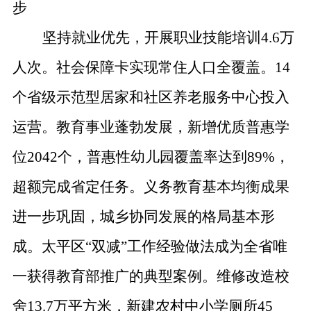
步
坚持就业优先，开展职业技能培训
4.6
万
人次。社会保障卡实现常住人口全覆盖。
14
个省级示范型居家和社区养老服务中心投入
运营。教育事业蓬勃发展，新增优质普惠学
位
2042
个，普惠性幼儿园覆盖率达到
89%
，
超额完成省定任务。义务教育基本均衡成果
进一步巩固，城乡协同发展的格局基本形
成。
太平区
“
双减
”
工作经验做法成为全省唯
一获得教育部推广的典型案例。维修改造校
舍
13.7
万平方米，新建农村中小学厕所
45