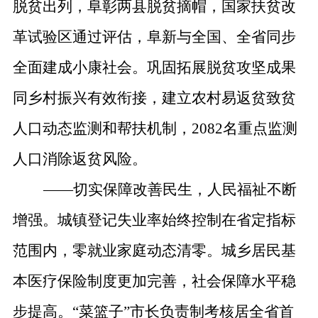
脱贫出列，阜彰两县脱贫摘帽，国家扶贫改
革试验区通过评估，阜新与全国、全省同步
全面建成小康社会。巩固拓展脱贫攻坚成果
同乡村振兴有效衔接，建立农村易返贫致贫
人口动态监测和帮扶机制，
2082
名重点监测
人口消除返贫风险。
——
切实保障改善民生，人民福祉不断
增强。
城镇登记失业率始终控制在省定指标
范围内，零就业家庭动态清零。城乡居民基
本医疗保险制度更加完善，社会保障水平稳
步提高。
“
菜篮子
”
市长负责制考核居全省首