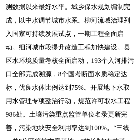
测数据以来最好水平。城乡保水规划编制完
成，以中水调节城市水系。
柳河流域治理列
入国家可持续发展试点，一期工程全面启
动。
细河城市段提升改造工程加快建设。县
区水环境质量考核全面启动，
193
个入河排污
口全部完成溯源，
8
个国考断面水质稳定达
标，优良水体比例达到
75%
。开展地下水取
用水管理专项整治行动，规范许可取水工程
986
处。
土壤污染重点监管单位名录更新完
善，
污染地块安全利用率达到
100%
。
“
三线